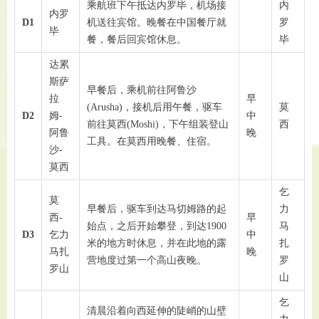
乘航班下午抵达内罗毕，机场接
内
内罗
D1
机送往宾馆。晚餐在中国餐厅就
罗
毕
餐，餐后回宾馆休息。
毕
达累
斯萨
早餐后，乘机前往阿鲁沙
拉
早
(Arusha)，接机后用午餐，驱车
莫
D2
姆-
中
前往莫西(Moshi)，下午组装登山
西
阿鲁
晚
工具。在莫西用晚餐、住宿。
沙-
莫西
乞
莫
早餐后，驱车到达马切姆路的起
力
西-
早
始点，之后开始攀登，到达1900
马
D3
乞力
中
米的地方时休息，并在此地的露
扎
马扎
晚
营地度过第一个高山夜晚。
罗
罗山
山
乞
清晨沿着向西延伸的陡峭的山壁