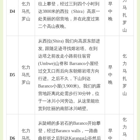
力
乞力
往上攀登，经过三到四个小时到
早
马
D4
马扎
达3800米的西拉（Shira）高原一
中
扎
罗山
处美丽的宿营地，并在此度过第
晚
罗
二个高山夜晚。
山
从西拉(Shira) 我们向高原东部进
发, 跟随足迹寻找熔岩塔。在到
达塔之前改走小路前往翁背
乞
(Umbwe)山脊和 Barranco小屋经
力
乞力
早
过交叉口而后向东朝熔岩塔方向
马
D5
马扎
中
行进。之后不久，下山到达
扎
罗山
晚
Baranco小屋(3,900米)。我们的露
罗
营地距离此处需步行30分钟，位
山
于一冰川小河旁边。从这里能欣
赏到壮丽的南部冰川峭壁。
乞
从陡峭的多岩石的Baranco开始攀
力
乞力
登，经过Baranco walls，一路曲
早
马
D6
马扎
曲折折之后到达Karanga山谷然后
中