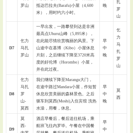
扎
罗山
抵达巴拉夫(Barafu)小屋（4,600
晚
罗
米），用时约六小时。
山
一早出发，一路攀登到达是非洲
乞
最高点Uhuru山峰（5,895米），
力
乞力
在此能尽情欣赏魄丽的风景。下
早
马
D7
马扎
山途中在基博（Kibo）小屋休息
中
扎
罗山
片刻，之后继续下降至3720米高
晚
罗
度的好伦博（Horombo）小屋，
山
并在此过夜。
乞力
我们继续下降至Marangu大门，
马扎
在途中路过Mandara小屋，作短暂
早
莫
D8
罗
休息欣赏美丽的森林景色。之后
中
西
山-
驱车到莫西(Moshi)入住宾馆 洗热
晚
莫西
水澡，用餐，休息。
莫
酒店早餐后，餐后送往机场，乘
早
西-
航班飞往内罗毕。午餐在中国餐
D9
中
内罗
厅就餐，餐后送往机场，乘航班