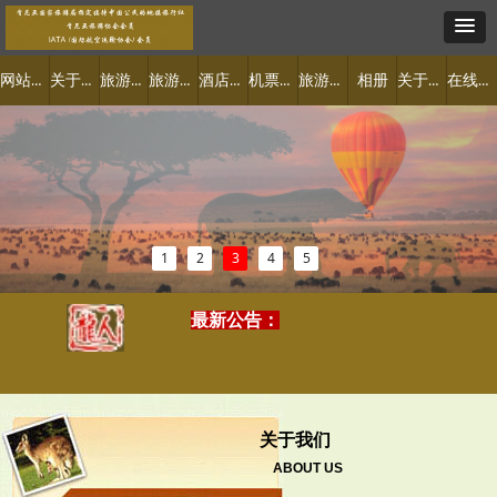
网站首页
关于肯尼亚
旅游景点
旅游线路
酒店预定
机票签证
旅游攻略
关于我们
在线预订
相册
1
2
3
4
5
最新公告：
亚
属于你的特色之旅
2019-07-04
关于我们
ABOUT US