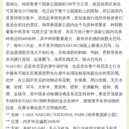
固地位。纳库鲁整个国家公园面积188平方公里，较其他景区来说
可算相当小巧精致，也正由于整个公园面积上的限制，所以观赏内
容显得相当集中，游览起来很有效率，是短途旅行或经停旅游者们
最适合前往的景区。纳库鲁国家公园内由于鸟类种类繁多，种群数
量集中而享有“鸟类天堂”的美誉，具官方统计整个国家公园内鸟类
种类达到400余种，其中种群数量最大，最有存在感的就数火烈鸟
了，每年11月起，并不算开阔的NAKURU湖面上聚满火烈鸟，以
至远观湖面呈现大片粉红色，另有成群的鹈鹕、鸬鹚、秃鹳等各色
水鸟横行其间，起落翻飞，场景壮阔宏大。除火烈鸟外，
NAKURU 还是肯尼亚的犀牛保护地，也是您在整个肯尼亚之行当
中最有可能近距离观赏野生白犀牛在湖边林里闲庭信步的景区哦。
此外，在公园中常见的动物还有花豹、长颈鹿、黑白疣猴、无爪水
獭、岩狸、河马、大羚羊、黑斑羚、瞪羚、非洲鬣狗、猎狗、狐
狸、金猫等，其中很多动物属珍稀及肯尼亚特有种，乘坐开顶旅游
车徜徉在NAKURU湖畔美丽的金合欢林中，慢慢搜寻各类动物的
踪迹，此番乐事自是不言而喻的吧。
** 名称：LAKE NAKURU NATIONAL PARK [纳库鲁国家公园]
** 位置：内罗毕北偏西160KM
** 车程：单程3个小时 / 无小飞机场，所以没有固定航班飞那里