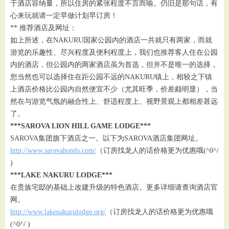
于酒店容纳量，所以住房的紧张程度不言而喻。仍旧是那句话，有
心来玩就请一定早做计划早订房！
** 推荐酒店及网址：
如上所述，在NAKURU国家公园内的酒店一共就只有两家，而就
游览的乐趣性、尽兴程度及便利程度上，我们也推荐客人住在公园
内的酒店，但公园内的两家酒店虽为首选，但并不是唯一的选择，
您当然也可以选择住在距公园不远的NAKURU镇上，相较之下镇
上酒店价格比公园内自然便宜不少（尤其旺季，价差颇明显），当
然在与游览气氛的融合性上、舒适程度上、视野景观上都相差甚远
了。
***SAROVA LION HILL GAME LODGE***
SAROVA集团旗下酒店之一。以下为SAROVA酒店集团网址。
http://www.sarovahotels.com/
（订房找龙人的话价格更为优惠哦(^0^/
)
***LAKE NAKURU LODGE***
在贵族宅邸的基础上改建升级的特色酒店。更多详细请查询酒店官
网。
http://www.lakenakurulodge.org/
（订房找龙人的话价格更为优惠哦
(^0^/ )