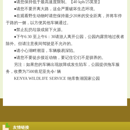
●请您保持低于最高速度限制。【40 kph/25英里】
●请您不要开离大路，这会严重破坏生态环境。
●在观看野生动物时请您保持最少20米的安全距离，并将车停
于路的一侧，以方便其他车辆通过。
●禁止乱扔垃圾或留下火源。
●下午6:30 至上午6：30请游人离开公园，公园内露营地过夜者
除外。但请注意夜间驾驶是不允许的。
●请小心湖畔潮湿，车辆极易深陷。
●请您不要徒步接近动物，要记住它们不是驯养的。
另注：如果您的车辆出现故障或发生陷车，公园提供拖车服
务，收费为7500肯尼亚先令/ 辆
KENYA WILDLIFE SERVICE 纳库鲁湖国家公园
友情链接