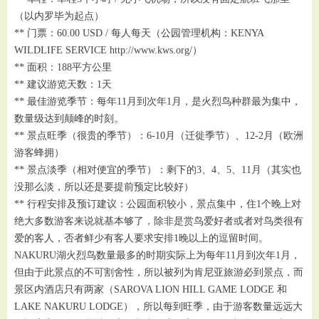
（以内罗毕为起点）
** 门票：60.00 USD / 每人每天（公园管理机构：KENYA
WILDLIFE SERVICE http://www.kws.org/）
** 面积：188平方公里
** 建议游览天数：1天
** 最佳游览季节：每年11月到次年1月，是火烈鸟种群最为集中，
数量级达到颠峰的时刻。
** 景点旺季（很贵的季节）：6-10月（迁徙季节）、12-2月（欧洲
游客蜂拥）
** 景点淡季（相对便宜的季节）：剩下的3、4、5、11月（其实也
没那么淡，所以还是要提前预定比较好）
** 行程安排及预订建议：公园面积较小，景点集中，住1个晚上对
绝大多数游客来说就基本够了，除非是赏鸟爱好者或者对鸟类很有
爱的客人，否者鲜少有客人要求安排1晚以上的逗留时间。
NAKURU湖火烈鸟数量最多的时期实际上为每年11月到次年1月，
但由于此景点的不可割舍性，所以被列为肯尼亚旅游必到景点，而
景区内酒店只有两家（SAROVA LION HILL GAME LODGE 和
LAKE NAKURU LODGE），所以每到旺季，由于游客数量远远大