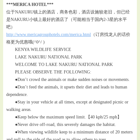
***MERICA HOTEL***
位于NAKURU镇上的酒店，商务色彩，酒店设施较老旧，但已经
是NAKURU小镇上最好的酒店了（可能相当于国内2-3星的水平
吧）
http://www.mericagrouphotels.com/merica.html
（订房找龙人的话价
格更为优惠哦(^0^/ )
KENYA WILDLIFE SERVICE
LAKE NAKURU NATIONAL PARK
WELCOME TO LAKE NAKURU NATIONAL PARK
PLEASE OBSERVE THE FOLLOWING:
●Don’t crowd the animals or make sudden noises or movements.
●Don’t feed the animals, it upsets their diet and leads to human
dependence.
●Stay in your vehicle at all times, except at designated picnic or
walking areas.
●Keep below the maximum speed limit.【40 kph/25 mph】
●Never drive off-road, this severely damages the habitat.
●When viewing wildlife keep to a minimum distance of 20 meters
and pull to the side of the road as to allow others to pass.