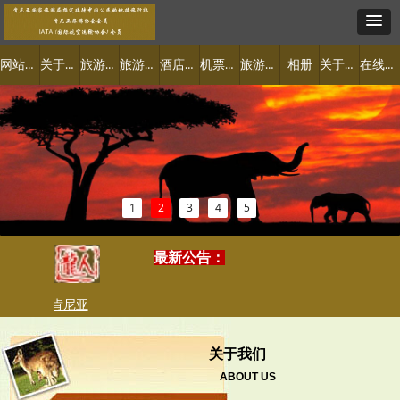
网站首页
关于肯尼亚
旅游景点
旅游线路
酒店预定
机票签证
旅游攻略
关于我们
在线预订
相册
1
2
3
4
5
最新公告：
过东非肯尼亚
属于你的特色之旅
2019-07-04
关于我们
ABOUT US