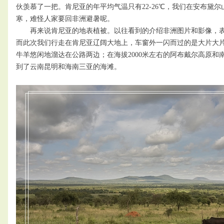
伙羡慕了一把。肯尼亚的年平均气温只有22-26℃，我们在安布黛
寒，难怪人家要回非洲避暑呢。
再来说肯尼亚的地表植被。以往看到的介绍非洲图片和影像，表
而此次我们行走在肯尼亚辽阔大地上，车窗外一闪而过的是大片大
牛羊悠闲地溜达在公路两边；在海拔2000米左右的阿布戴尔高原和
到了云南昆明和海南三亚的海滩。