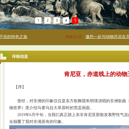
1
2
3
4
5
邀您一起与动物共浴在天体之中
2018-11-13
2018-
详细信息
肯尼亚，赤道线上的动物
【序】
曾经，对非洲的印象仅仅是东方歌舞团朱明瑛演唱的非洲歌曲《咿
物世界》里介绍马赛马拉大草原时的荒蛮画面。
2019年6月中旬，当我们真正踏上东非肯尼亚那散发着野性气息
全颠覆了我对非洲原有的印象。