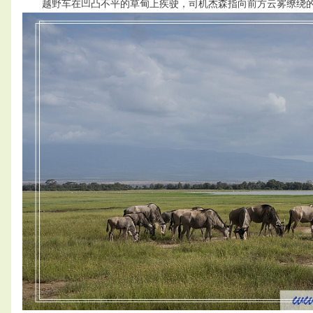
越野车在凹凸不平的草甸上疾驶，司机杰森指向前方云雾缭绕的