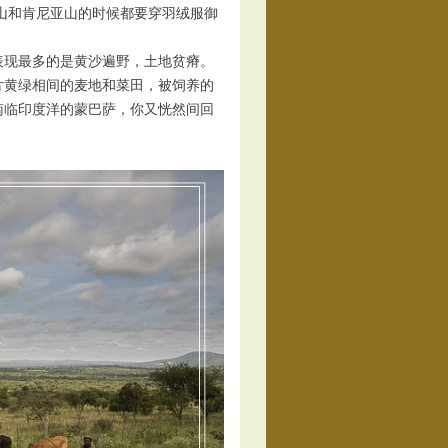
尔山和肯尼亚山的时候都要穿羽绒服御
现最多的是黄沙遍野，土地贫瘠。
片黄绿相间的麦地和菜田，被饲养的
南临印度洋的蒙巴萨，你又恍然间回