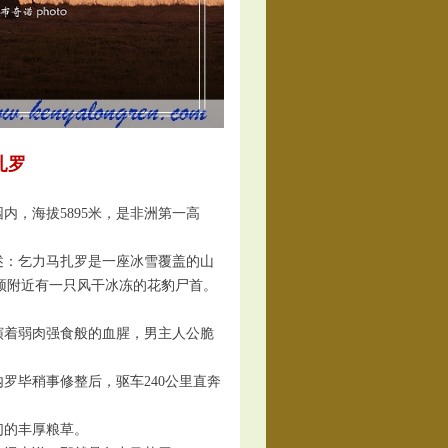
扎罗
，海拔5895米，是非洲第一高
：乞力马扎罗是一座冰雪覆盖的山
峰顶附近有一只风干冰冻的花豹尸首。
着弱肉强食般的血腥，男主人公脆
毕稍事修整后，驱车240公里直奔
的丰厚粮草。