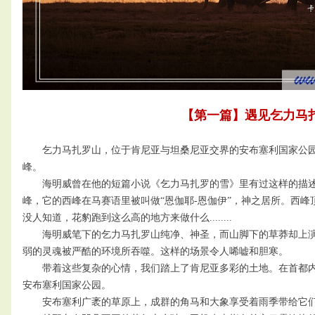
【第一篇】遇见乞力马
乞力马扎罗山，位于肯尼亚与坦桑尼亚交界的安布塞利国家公园内
峰。
海明威曾在他的短篇小说《乞力马扎罗的雪》里有过这样的描述
峰，它的西峰在马赛语里被叫做“恩伽耶-恩伽伊”，神之居所。西
没人知道，花豹跑到这么高的地方来做什么........
海明威笔下的乞力马扎罗山纯净、神圣，而山脚下的草莽却上演
弱的灵魂被严酷的环境所吞噬。这样的场景令人唏嘘和胆寒。
带着这些复杂的心情，我们踏上了肯尼亚多彩的土地。在首都内罗
安布塞利国家公园。
安布塞利广袤的草原上，成群的角马和大象享受着雨季带给它们