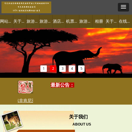
网站首页
关于肯尼亚
旅游景点
旅游线路
酒店预定
机票签证
旅游攻略
关于我们
在线预订
相册
1
2
3
4
5
最新公告：
走过东非肯尼亚
属于你的特色之旅
2019-07-04
关于我们
ABOUT US